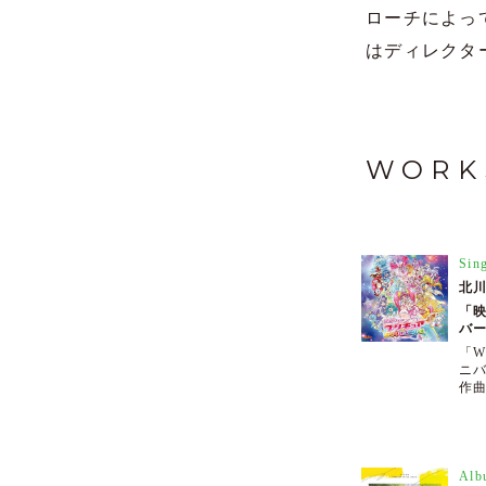
ローチによっ
はディレクタ
WOR
Sin
北
「
バ
「
ニ
作曲
Alb