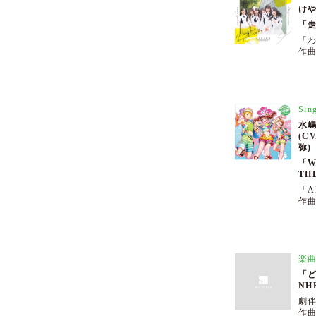
けや
「
「
作曲
Sin
水嶋
(C
弥)
「W
TH
「A
作曲
楽
「
NH
劇
作曲