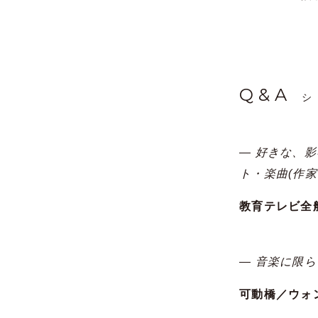
Q&A
シ
― 好きな、
ト・楽曲(作
教育テレビ全般 
― 音楽に限
可動橋／ウォ