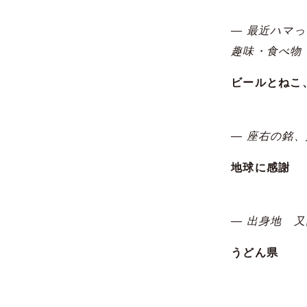
― 最近ハマ
趣味・食べ物
ビールとねこ
― 座右の銘
地球に感謝
― 出身地 
うどん県